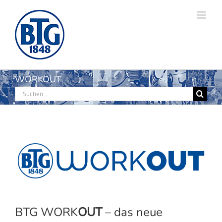
Zum
Inhalt
springen
WORKOUT
Suche
nach:
BTG WORK
OUT
– das neue