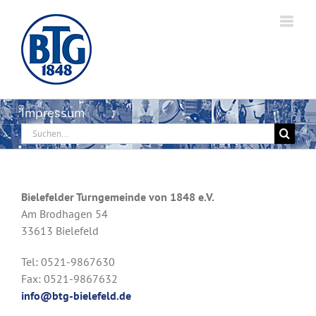
Zum
Inhalt
springen
Impressum
Suche
nach:
Bielefelder Turngemeinde von 1848 e.V.
Am Brodhagen 54
33613 Bielefeld
Tel: 0521-9867630
Fax: 0521-9867632
info@btg-bielefeld.de