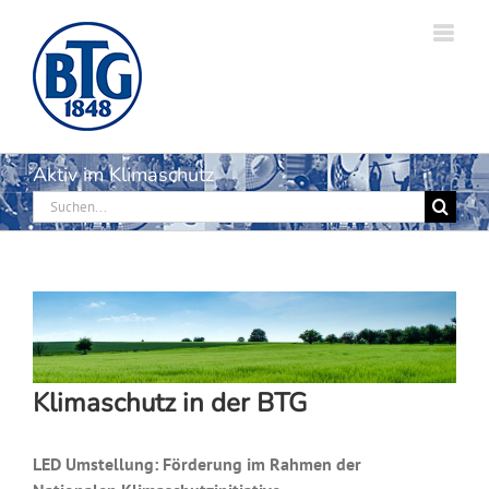
Zum
Inhalt
springen
Aktiv im Klimaschutz
Suche
nach:
Klimaschutz in der BTG
LED Umstellung: Förderung im Rahmen der