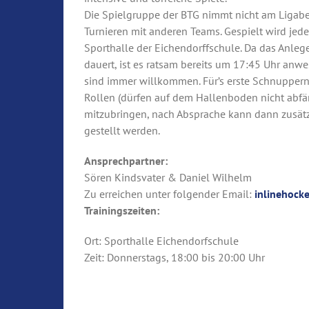
Die Spielgruppe der BTG nimmt nicht am Ligabetr
Turnieren mit anderen Teams. Gespielt wird jed
Sporthalle der Eichendorffschule. Da das Anleg
dauert, ist es ratsam bereits um 17:45 Uhr anwe
sind immer willkommen. Für’s erste Schnuppern 
Rollen (dürfen auf dem Hallenboden nicht abfä
mitzubringen, nach Absprache kann dann zusät
gestellt werden.
Ansprechpartner:
Sören Kindsvater & Daniel Wilhelm
Zu erreichen unter folgender Email:
inlinehock
Trainingszeiten:
Ort: Sporthalle Eichendorfschule
Zeit: Donnerstags, 18:00 bis 20:00 Uhr