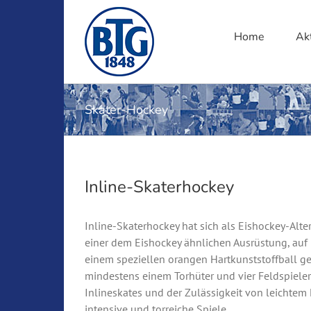
Zum
Inhalt
Home
Ak
springen
Skater-Hockey
Inline-Skaterhockey
Inline-Skaterhockey hat sich als Eishockey-Alte
einer dem Eishockey ähnlichen Ausrüstung, auf
einem speziellen orangen Hartkunststoffball ge
mindestens einem Torhüter und vier Feldspieler
Inlineskates und der Zulässigkeit von leichtem 
intensive und torreiche Spiele.