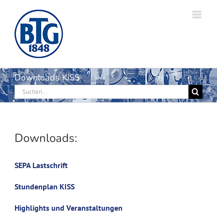
Zum
Inhalt
springen
Downloads KiSS
Suche
nach:
Downloads:
SEPA Lastschrift
Stundenplan KISS
Highlights und Veranstaltungen