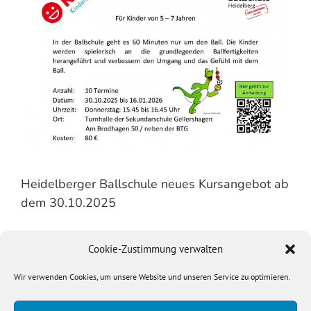
Heidelberger Ballschule neues Kursangebot ab
dem 30.10.2025
Ab dem 30.10.2025 startet unser neues Kursangebot, die
Cookie-Zustimmung verwalten
Heidelberger Ballschule für 5-7 jährige Kinder.
Anmelden könnt ihr euch über den QR Code im Bild oder
Wir verwenden Cookies, um unsere Website und unseren Service zu optimieren.
über diesen
Link
.